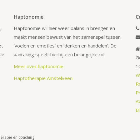
Haptonomie
C
,
Haptonomie wil hier weer balans in brengen en
maakt mensen bewust van het samenspel tussen
et
‘voelen en emoties’ en ‘denken en handelen’. De
ie
aanraking speelt hierbij een belangrijke rol.
G
Meer over haptonomie
1
W
Haptotherapie Amstelveen
R
Pr
A
B
herapie en coaching