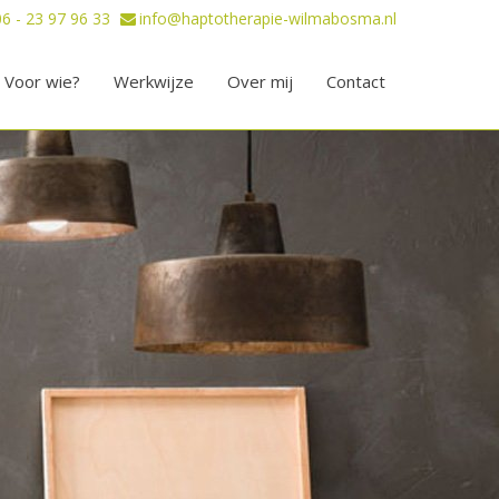
06 - 23 97 96 33
info@haptotherapie-wilmabosma.nl
Voor wie?
Werkwijze
Over mij
Contact