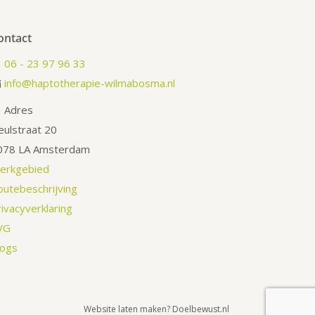
ontact
06 - 23 97 96 33
info@haptotherapie-wilmabosma.nl
Adres
eulstraat 20
078 LA Amsterdam
erkgebied
outebeschrijving
ivacyverklaring
VG
logs
Website laten maken?
Doelbewust.nl