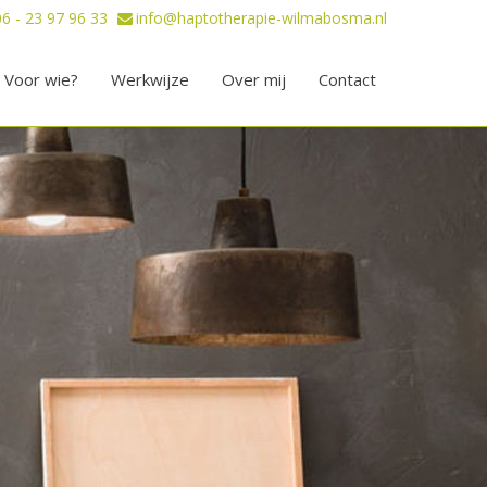
06 - 23 97 96 33
info@haptotherapie-wilmabosma.nl
Voor wie?
Werkwijze
Over mij
Contact